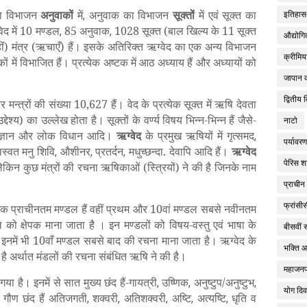
ा विभाजन
अनुवाकों
में
अनुवाक का विभाजन
सूक्तों
में एवं सूक्त का
,
इतिहास-
ेद में 10 मण्डल
85 अनुवाक
1028 सूक्त (बाल खिल्य के 11 सूक्त
,
,
औद्योगि
हीं) मंत्र (ऋचाएँ) हैं। इसके अतिरिक्त ऋग्वेद का एक अन्य विभाजन
क्रीमिया
में विभाजित हैं। प्रत्येक अष्टक में आठ अध्याय हैं और अध्यायों को
जापान क
द्वितीय व
र मन्त्रों की संख्या 10,627 हैं। वेद के प्रत्येक सूक्त में ऋषि देवता
द्देश्य) का उल्लेख होता है। सूक्तों के वर्ण्य विषय भिन्न-भिन्न हैं जैसे-
नाटो
विज्ञान और लोक विधान आदि।
ऋग्वेद
के प्रमुख ऋषियों में गृत्समद
,
पर्यावर
वस्वत मनु शिवि
औशीनर
प्रतर्दन
मधुच्छन्दा. देवापि आदि हैं।
ऋग्वेद
,
,
,
पेरिस श
लेकिन कुछ मंत्रों की रचना ऋषिकाओं (स्त्रियों) ने की है जिनके नाम
प्राची
फ्रांसीस
तक प्राचीनतम मण्डल हैं वहीं प्रथम और 10वां मण्डल सबसे नवीनतम
ल को क्षेपक माना जाता है । इन मण्डलों को विषय-वस्तु एवं भाषा के
बीसवीं 
नमें भी 10वाँ मण्डल सबसे बाद की रचना माना जाता है। ऋग्वेद के
भक्ति 
है अर्थात मंडलों की रचना संबंधित ऋषि ने की है।
महाजन
या है। इनमें से सात मुख्य छंद हैं-गायत्री
उष्णिक
अनुष्टुप/अनुष्टुभ
,
,
,
योग दि
ात गौण छंद हैं अतिजगती
शक्वरी
अतिशक्वरी
अष्टि
अत्यष्टि
धृति व
,
,
,
,
,