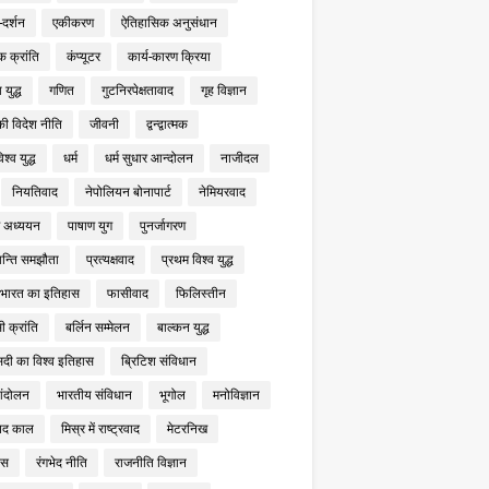
दर्शन
एकीकरण
ऐतिहासिक अनुसंधान
क क्रांति
कंप्यूटर
कार्य-कारण क्रिया
 युद्ध
गणित
गुटनिरपेक्षतावाद
गृह विज्ञान
ी विदेश नीति
जीवनी
द्वन्द्वात्मक
िश्व युद्ध
धर्म
धर्म सुधार आन्दोलन
नाजीदल
नियतिवाद
नेपोलियन बोनापार्ट
नेमियरवाद
ण अध्ययन
पाषाण युग
पुनर्जागरण
ान्ति समझौता
प्रत्यक्षवाद
प्रथम विश्व युद्ध
न भारत का इतिहास
फासीवाद
फिलिस्तीन
ी क्रांति
बर्लिन सम्मेलन
बाल्कन युद्ध
सदी का विश्व इतिहास
ब्रिटिश संविधान
आंदोलन
भारतीय संविधान
भूगोल
मनोविज्ञान
पद काल
मिस्र में राष्ट्रवाद
मेटरनिख
वस
रंगभेद नीति
राजनीति विज्ञान