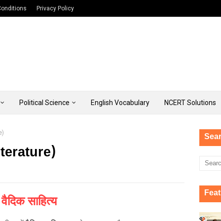
onditions
Privacy Policy
Political Science
English Vocabulary
NCERT Solutions
e)
Sear
iterature)
Feat
वैदिक साहित्य