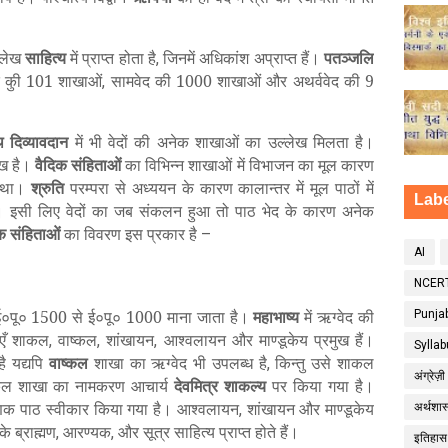
्लेख
साहित्य
में प्राप्त होता है
जिनमें अधिकांश अप्राप्त हैं।
पतञ्जलि
,
ेद कुी 101 शाखाओं
सामवेद की 1000 शाखाओं और अथर्ववेद की 9
,
थ
दिव्यावदान
में भी वेदों की अनेक शाखाओं का उल्लेख मिलता है।
ेख है।
वैदिक
संहिताओं
का विभिन्न शाखाओं में विभाजन का मूल कारण
न था।
श्रुति
परम्परा से अध्ययन के कारण कालान्तर में मूल पाठों में
Labe
। इसी लिए वेदों का जब संकलन हुआ तो पाठ भेद के कारण अनेक
क
संहिताओं
का विवरण इस प्रकार है
–
AI
NCERT
ई०पू० 1500 से ई०पू० 1000 माना जाता है।
महाभाष्य
में ऋग्वेद की
Punja
ाएँ शाकल
वाष्कल
शांखायन
आश्वलायन और माण्डूकेय प्रमुख हैं।
,
,
,
Sylla
ै यद्यपि
वाष्कल
शाखा का ऋग्वेद भी उपलब्ध है
किन्तु उसे शाकल
,
अंग्रेज़ी
 शाकल शाखा का नामकरण आचार्य
देवमित्र
शाकल्य
पर किया गया है।
माणिक पाठ स्वीकार किया गया है। आश्वलायन
शांखायन और माण्डूकेय
,
अर्थशास्
के ब्राह्मण
आरण्यक
और सूत्र साहित्य प्राप्त होते हैं।
,
,
इतिहास 