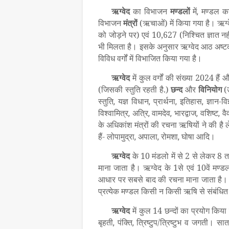
ऋग्वेद
का विभाजन
मण्डलों
में
मण्डल क
,
विभाजन
मंत्रों
(ऋचाओं) में किया गया है। ऋग्व
को जोड़ने पर) एवं 10,627 (निश्चित ज्ञात न
भी मिलता है। इसके अनुसार ऋग्वेद आठ अष्टकों 
विविध वर्गों में विभाजित किया गया है।
ऋग्वेद
में कुल वर्गों की संख्या 2024 हैं औ
(जिसकी स्तुति रहती है.)
छन्द
और
विनियोग
(उ
स्तुति
यज्ञ विधान
प्रार्थना
इतिहास
ज्ञान-
,
,
,
,
विश्वामित्र
अत्रि
वामदेव
भारद्वाज
वशिष्ट
वै
,
,
,
,
,
के अधिकांश मंत्रों की रचना ऋषियों ने की है 
हैं- लोपामुद्रा
अपाला
रोमशा
घोषा आदि।
,
,
,
ऋग्वेद
के 10 मंडलो में से 2 से लेकर 8 
माना जाता है। ऋग्वेद के 1से एवं 10वें मण्ड
आधार पर सबसे बाद की रचना माना जाता है। इ
प्रत्येक मण्डल किसी न किसी ऋषि से संबंधित 
ऋग्वेद
में कुल 14 छन्दों का प्रयोग किया ग
बृहती
पंक्ति
त्रिष्टुप/त्रिष्टुभ व जगती। स
,
,