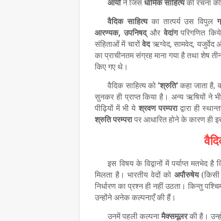
आर्यों
ने जिस
धार्मिक
साहित्य
की रचना की
वैदिक
साहित्य
का तात्पर्य उस विपुल
ग
आरण्यक
उपनिषद्
और
वेदांग
परिगणित किये 
,
संहिताओं में चारों
वेद
ऋग्वेद
सामवेद
यजुर्वे
,
,
का प्राचीनतम संग्रह माना गया है तथा शेष तीन वे
किए गए थे।
वैदिक साहित्य को
श्रुति
कहा जाता है
क
'
'
,
सुनकर ही प्राप्त किया है। अन्य ऋषियों ने 
पीढ़ियों में भी ये
श्रवण
परम्परा
द्वारा ही स्था
श्रुति
परम्परा
पर आधारित होने के कारण ही इ
वैद
इस विषय के विद्वानों में पर्याप्त मतभेद है
मिलता है। भारतीय वेदों को
अपौरुषेय
(किसी प
निर्धारण का प्रश्न ही नहीं उठता।
किन्तु पश्चिम
उन्होंने अनेक कल्पनाएँ की हैं।
उनमें पहली कल्पना
मैक्समूलर
की है। उन्ह