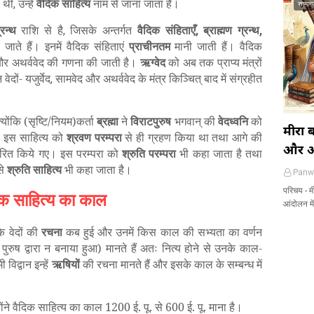
 थी
उन्हें
वैदिक
साहित्य
नाम से जाना जाता है।
,
सामान्य
्रन्थ
राशि से है
जिसके अन्तर्गत
वैदिक संहिताएँ
ब्राह्मण ग्रन्थ
,
,
,
जाते हैं। इनमें वैदिक संहिताएं
प्राचीनतम
मानी जाती हैं। वैदिक
द और अथर्ववेद की गणना की जाती है।
ऋग्वेद
को अब तक प्राप्य मंत्रों
दों- यजुर्वेद
सामवेद और अथर्ववेद के मंत्र किञ्चित् बाद में संग्रहीत
,
्योंकि (सृष्टि/नियम)कर्ता
ब्रह्मा
ने
विराटपुरुष
भगवान् की
वेदध्वनि
को
मीरा 
भी इस साहित्य को
श्रवण
परम्परा
से ही ग्रहण किया था तथा आगे की
और आध
न्तरित किये गए। इस परम्परा को
श्रुति
परम्परा
भी कहा जाता है तथा
से
श्रुति
साहित्य
भी कहा जाता है।
Panw
परिचय - म
िक साहित्य का काल
आंदोलन मे
 कि वेदों की
रचना
कब हुई और उनमें किस काल की सभ्यता का वर्णन
ुरुष द्वारा न बनाया हुआ) मानते हैं अतः नित्य होने से उनके काल-
ी विद्वान इन्हें
ऋषियों
की रचना मानते हैं और इसके काल के सम्बन्ध में
ोंने वैदिक साहित्य का काल 1200 ई. पू. से 600 ई. पू. माना है।