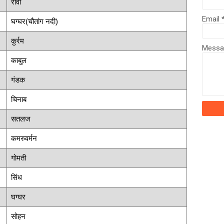
रावी
Email
घग्घर(चौतांग नदी)
कुर्रम
Mess
काबुल
गंडक
चिनाब
सतलज
कमरुवर्मन
गोमती
सिंध
घग्घर
सोहन