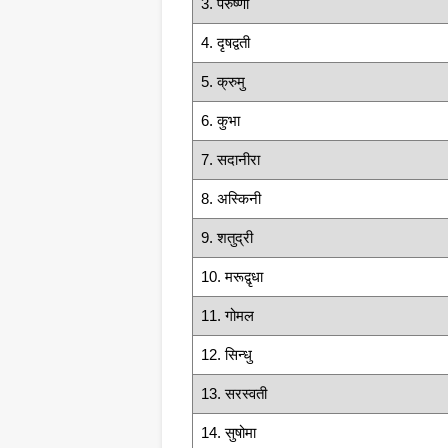
3. परुष्णी
4. दृषद्वती
5. क्रुमु
6. कुभा
7. सदानीरा
8. अस्किनी
9. शतुद्री
10. मरूद्वृधा
11. गोमल
12. सिन्धु
13. सरस्वती
14. सुषोमा