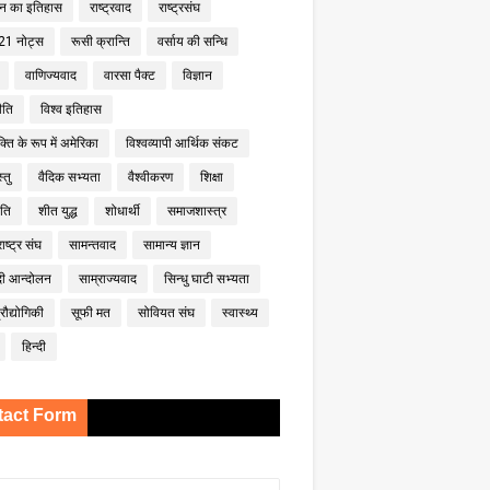
ान का इतिहास
राष्ट्रवाद
राष्ट्रसंघ
21 नोट्स
रूसी क्रान्ति
वर्साय की सन्धि
वाणिज्यवाद
वारसा पैक्ट
विज्ञान
ीति
विश्व इतिहास
्ति के रूप में अमेरिका
विश्वव्यापी आर्थिक संकट
्तु
वैदिक सभ्यता
वैश्वीकरण
शिक्षा
ीति
शीत युद्ध
शोधार्थी
समाजशास्त्र
राष्ट्र संघ
सामन्तवाद
सामान्य ज्ञान
दी आन्दोलन
साम्राज्यवाद
सिन्धु घाटी सभ्यता
रौद्योगिकी
सूफी मत
सोवियत संघ
स्वास्थ्य
हिन्दी
tact Form