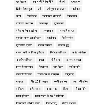
गृह विज्ञान
जापान की विदेश नीति
जीवनी
द्वन्द्वात्मक
द्वितीय विश्व युद्ध
धर्म
धर्म सुधार आन्दोलन
नाजीदल
नाटो
नियतिवाद
नेपोलियन बोनापार्ट
नेमियरवाद
पर्यावरण अध्ययन
पाषाण युग
पुनर्जागरण
पेरिस शान्ति समझौता
प्रत्यक्षवाद
प्रथम विश्व युद्ध
प्राचीन भारत का इतिहास
फासीवाद
फिलिस्तीन
फ्रांसीसी क्रांति
बर्लिन सम्मेलन
बाल्कन युद्ध
बीसवीं सदी का विश्व इतिहास
ब्रिटिश संविधान
भक्ति आंदोलन
भारतीय संविधान
भूगोल
मनोविज्ञान
महाजनपद काल
मिस्र में राष्ट्रवाद
मेटरनिख
योग दिवस
रंगभेद नीति
राजनीति विज्ञान
राजस्थान का इतिहास
राष्ट्रवाद
राष्ट्रसंघ
रीट 2021 नोट्स
रूसी क्रान्ति
वर्साय की सन्धि
वाणिज्य
वाणिज्यवाद
वारसा पैक्ट
विज्ञान
विदेश नीति
विश्व इतिहास
विश्व शक्ति के रूप में अमेरिका
विश्वव्यापी आर्थिक संकट
विषय-वस्तु
वैदिक सभ्यता