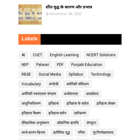
शीत युद्ध के कारण और प्रभाव
November 28, 2020
Labels
AI
CUET
English Learning
NCERT Solutions
NEP
Patwari
PDF
Punjabi Education
RBSE
Social Media
Syllabus
Technology
Vocabulary
अंग्रेज़ी
अमेरिकी संविधान
अमेरिकी स्वतंत्रता संग्राम
अर्थशास्त्र
आदर्शवाद
आधुनिकीकरण
इतिहास
इतिहास के स्रोत
इतिहास लेखन
इतिहास शिक्षण
इतिहास-दर्शन
एकीकरण
ऐतिहासिक अनुसंधान
औद्योगिक क्रांति
कंप्यूटर
कार्य-कारण क्रिया
क्रीमिया युद्ध
गणित
गुटनिरपेक्षतावाद