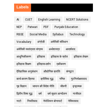
Labels
AI
CUET
English Learning
NCERT Solutions
NEP
Patwari
PDF
Punjabi Education
RBSE
Social Media
Syllabus
Technology
Vocabulary
अंग्रेज़ी
अमेरिकी संविधान
अमेरिकी स्वतंत्रता संग्राम
अर्थशास्त्र
आदर्शवाद
आधुनिकीकरण
इतिहास
इतिहास के स्रोत
इतिहास लेखन
इतिहास शिक्षण
इतिहास-दर्शन
एकीकरण
ऐतिहासिक अनुसंधान
औद्योगिक क्रांति
कंप्यूटर
कार्य-कारण क्रिया
क्रीमिया युद्ध
गणित
गुटनिरपेक्षतावाद
गृह विज्ञान
जापान की विदेश नीति
जीवनी
द्वन्द्वात्मक
द्वितीय विश्व युद्ध
धर्म
धर्म सुधार आन्दोलन
नाजीदल
नाटो
नियतिवाद
नेपोलियन बोनापार्ट
नेमियरवाद