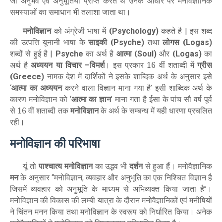
जो अनुभव एवं अनुभूतियां प्राप्त करते थे उनके आधार पर मनोवैज्ञानिक
समस्याओं का समाधान भी तलाशा जाता था।
मनोविज्ञान
को अंग्रेजी भाषा में
(
कहते है
इस शब्द
Psychology)
|
की उत्पत्ति यूनानी भाषा के
साइकी (
तथा
लोगस (
Psyche)
Logas)
शब्दों से हुई है
का अर्थ है
आत्मा (
और
(
का
|
Psyche
Soul)
Logas)
अर्थ है
अध्ययन या विचार
विमर्श
। इस प्रकार 16 वीं शताब्दी में
ग्रीस
–
(
नामक देश में दार्शिकों ने इसके शाब्दिक अर्थ के अनुसार इसे
Greece)
आत्मा का अध्ययन
करने वाला विज्ञान माना गया है
इसी शाब्दिक अर्थ के
‘
’
कारण मनोविज्ञान को
आत्मा का ज्ञान
माना गता है ईसा के पांच सौ वर्ष पूर्व
‘
’
से 16 वीं शताब्दी तक
मनोविज्ञान
के अर्थ के सम्बन्ध में यही धारणा प्रचलित
रही।
मनोविज्ञान की परिभाषा
यूं तो
पाश्चात्य मनोविज्ञान
का उद्भव भी
दर्शन
से हुआ हैं। मनोवैज्ञानिक
मन
के अनुसार
मनोविज्ञान
व्यवहार और अनुभूति का एक निश्चित विज्ञान है
‘‘
,
जिसमें व्यवहार को अनुभूति के माध्यम से अभिव्यक्त किया जाता है
।
’’
मनोविज्ञान की विकास की लम्बी यात्रा के दौरान मनोवैज्ञानिकों एवं मनीषियों
ने चिंतन मनन किया तथा मनोविज्ञान के स्वरूप को निर्धारित किया। अनेक