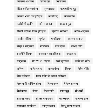
पर्यावरण अध्ययन
पाषाण युग
पुनर्जागरण
पेरिस शान्ति समझौता
प्रत्यक्षवाद
प्रथम विश्व युद्ध
प्राचीन भारत का इतिहास
फासीवाद
फिलिस्तीन
फ्रांसीसी क्रांति
बर्लिन सम्मेलन
बाल्कन युद्ध
बीसवीं सदी का विश्व इतिहास
ब्रिटिश संविधान
भक्ति आंदोलन
भारतीय संविधान
भूगोल
मनोविज्ञान
महाजनपद काल
मिस्र में राष्ट्रवाद
मेटरनिख
योग दिवस
रंगभेद नीति
राजनीति विज्ञान
राजस्थान का इतिहास
राष्ट्रवाद
राष्ट्रसंघ
रीट 2021 नोट्स
रूसी क्रान्ति
वर्साय की सन्धि
वाणिज्य
वाणिज्यवाद
वारसा पैक्ट
विज्ञान
विदेश नीति
विश्व इतिहास
विश्व शक्ति के रूप में अमेरिका
विश्वव्यापी आर्थिक संकट
विषय-वस्तु
वैदिक सभ्यता
वैश्वीकरण
शिक्षा
शिक्षा नीति
शीत युद्ध
शोधार्थी
समाजशास्त्र
संयुक्त राष्ट्र संघ
सामन्तवाद
सामान्य ज्ञान
साम्यवादी आन्दोलन
साम्राज्यवाद
सिन्धु घाटी सभ्यता